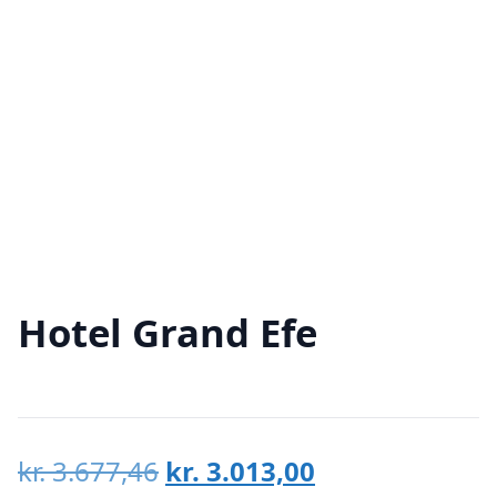
Hotel Grand Efe
Den
Den
kr.
3.677,46
kr.
3.013,00