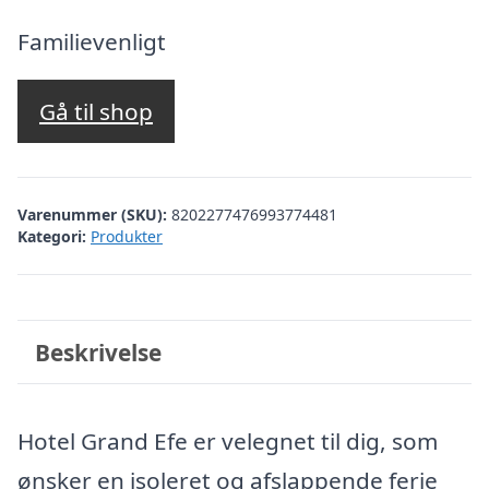
oprindelige
aktuelle
pris
pris
Familievenligt
var:
er:
kr. 3.677,46.
kr. 3.013,00.
Gå til shop
Varenummer (SKU):
8202277476993774481
Kategori:
Produkter
Beskrivelse
Hotel Grand Efe er velegnet til dig, som
ønsker en isoleret og afslappende ferie