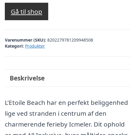
oprindelige
aktuelle
pris
pris
Gå til shop
var:
er:
kr. 4.157,96.
kr. 3.544,00.
Varenummer (SKU):
8202279781209948508
Kategori:
Produkter
Beskrivelse
L’Etoile Beach har en perfekt beliggenhed
lige ved stranden i centrum af den
charmerende ferieby Icmeler. Dit ophold