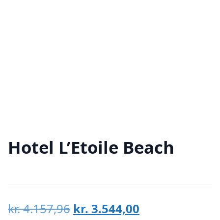
Hotel L’Etoile Beach
Den
Den
kr.
4.157,96
kr.
3.544,00