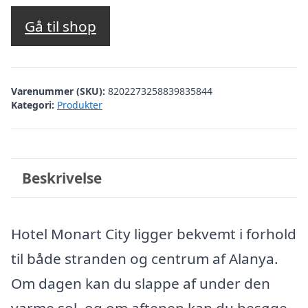
oprindelige
aktuelle
pris
pris
Gå til shop
var:
er:
kr. 2.793,93.
kr. 2.294,00.
Varenummer (SKU):
8202273258839835844
Kategori:
Produkter
Beskrivelse
Hotel Monart City ligger bekvemt i forhold
til både stranden og centrum af Alanya.
Om dagen kan du slappe af under den