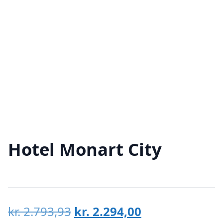
Hotel Monart City
Den
Den
kr.
2.793,93
kr.
2.294,00