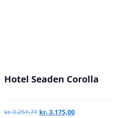
Hotel Seaden Corolla
Den
Den
kr.
3.251,71
kr.
3.175,00