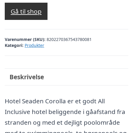
oprindelige
aktuelle
pris
pris
Gå til shop
var:
er:
kr. 3.251,71.
kr. 3.175,00.
Varenummer (SKU):
8202270367543780081
Kategori:
Produkter
Beskrivelse
Hotel Seaden Corolla er et godt All
Inclusive hotel beliggende i gåafstand fra
stranden og med et dejligt poolområde