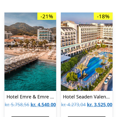
-21%
-18%
Hotel Emre & Emre Beach
Hotel Seaden Valentine Resort & Spa – voksenhotel
Den
Den
Den
D
kr.
5.758,56
kr.
4.540,00
kr.
4.273,04
kr.
3.525,00
oprindelige
aktuelle
oprindelige
ak