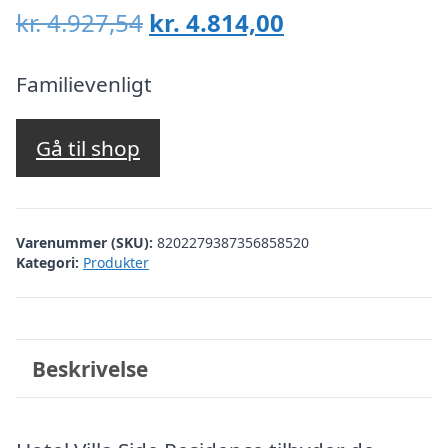
Den
Den
kr.
4.927,54
kr.
4.814,00
oprindelige
aktuelle
pris
pris
Familievenligt
var:
er:
kr. 4.927,54.
kr. 4.814,00.
Gå til shop
Varenummer (SKU):
8202279387356858520
Kategori:
Produkter
Beskrivelse