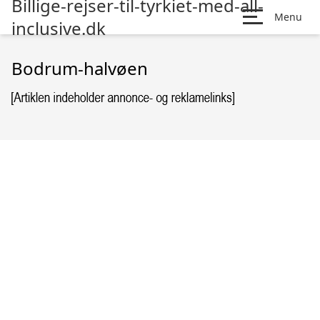
Billige-rejser-til-tyrkiet-med-all-
Menu
inclusive.dk
Bodrum-halvøen