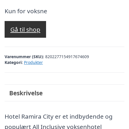
oprindelige
aktuelle
pris
pris
Kun for voksne
var:
er:
kr. 2.982,66.
kr. 2.483,00.
Gå til shop
Varenummer (SKU):
8202277154917674609
Kategori:
Produkter
Beskrivelse
Hotel Ramira City er et indbydende og
populært All Inclusive voksenhotel