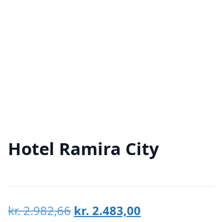
Hotel Ramira City
Den
Den
kr.
2.982,66
kr.
2.483,00